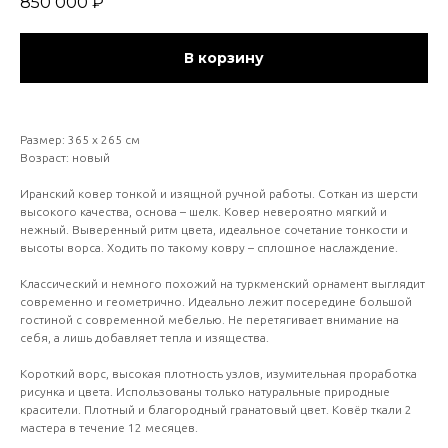
850 000
₽
В корзину
Размер: 365 х 265 см
Возраст: новый
Иранский ковер тонкой и изящной ручной работы. Соткан из шерсти
высокого качества, основа – шелк. Ковер невероятно мягкий и
нежный. Выверенный ритм цвета, идеальное сочетание тонкости и
высоты ворса. Ходить по такому ковру – сплошное наслаждение.
Классический и немного похожий на туркменский орнамент выглядит
современно и геометрично. Идеально лежит посередине большой
гостиной с современной мебелью. Не перетягивает внимание на
себя, а лишь добавляет тепла и изящества.
Короткий ворс, высокая плотность узлов, изумительная проработка
рисунка и цвета. Использованы только натуральные природные
красители. Плотный и благородный гранатовый цвет. Ковёр ткали 2
мастера в течение 12 месяцев.