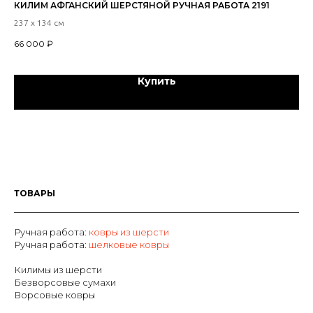
КИЛИМ АФГАНСКИЙ ШЕРСТЯНОЙ РУЧНАЯ РАБОТА 2191
ПЕ
90
237 х 134 см
400
66 000
₽
5 
Купить
ТОВАРЫ
Ручная работа:
ковры из шерсти
Р
учная работа:
шелковые ковры
Килимы из шерсти
Безворсовые сумахи
Ворсовые ковры