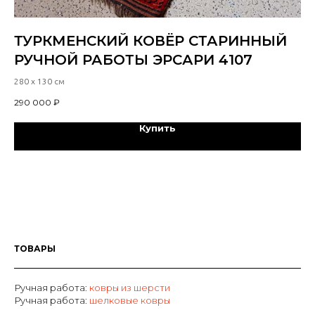
ТУРКМЕНСКИЙ КОВЁР СТАРИННЫЙ
С
РУЧНОЙ РАБОТЫ ЭРСАРИ 4107
Р
Д
280 х 130 см
260
290 000
₽
29
Купить
ТОВАРЫ
Ручная работа:
ковры из шерсти
Р
учная работа:
шелковые ковры