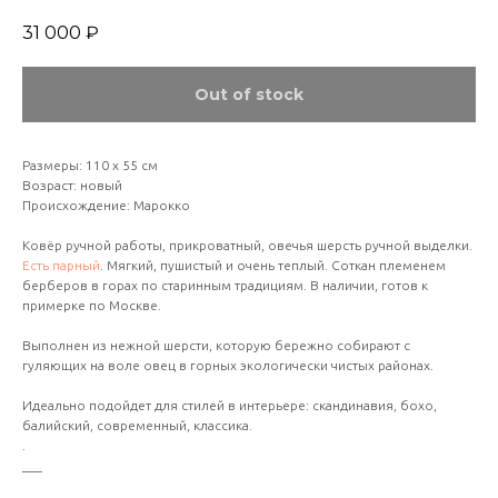
31 000
₽
Out of stock
Размеры: 110 х 55 см
Возраст: новый
Происхождение: Марокко
Ковёр ручной работы, прикроватный, овечья шерсть ручной выделки.
Есть парный
. Мягкий, пушистый и очень теплый. Соткан племенем
берберов в горах по старинным традициям. В наличии, готов к
примерке по Москве.
Выполнен из нежной шерсти, которую бережно собирают с
гуляющих на воле овец в горных экологически чистых районах.
Идеально подойдет для стилей в интерьере: скандинавия, бохо,
балийский, современный, классика.
.
___