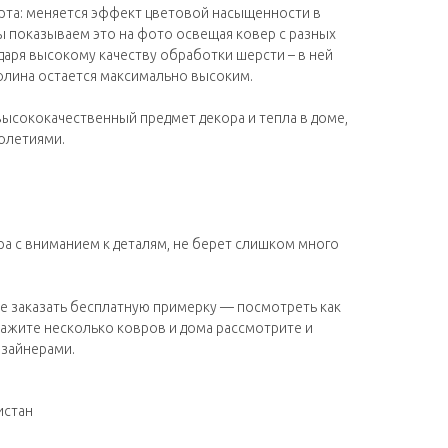
ерта: меняется эффект цветовой насыщенности в
ы показываем это на фото освещая ковер с разных
даря высокому качеству обработки шерсти – в ней
лина остается максимально высоким.
ысококачественный предмет декора и тепла в доме,
олетиями.
ра с вниманием к деталям, не берет слишком много
е заказать бесплатную примерку — посмотреть как
кажите несколько ковров и дома рассмотрите и
изайнерами.
истан