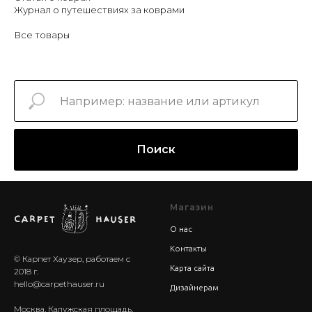
Журнал о путешествиях за коврами
Все товары
Поиск
Магазин
О нас
Контакты
© Карпет Хаузер, работаем с
Карта сайта
2018 г.
hello@carpethauser.ru
Дизайнерам
Москва, Калужская площадь,