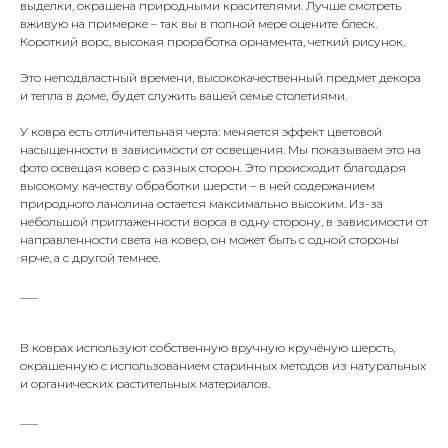
выделки, окрашена природными красителями. Лучше смотреть
вживую на примерке – так вы в полной мере оцените блеск.
Короткий ворс, высокая проработка орнамента, четкий рисунок.
Это неподвластный времени, высококачественный предмет декора
и тепла в доме, будет служить вашей семье столетиями.
У ковра есть отличительная черта: меняется эффект цветовой
насыщенности в зависимости от освещения. Мы показываем это на
фото освещая ковер с разных сторон. Это происходит благодаря
высокому качеству обработки шерсти – в ней содержанием
природного ланолина остается максимально высоким. Из-за
небольшой приглаженности ворса в одну сторону, в зависимости от
направленности света на ковер, он может быть с одной стороны
ярче, а с другой темнее.
___
В коврах используют собственную вручную кручёную шерсть,
окрашенную с использованием старинных методов из натуральных
и органических растительных материалов.
___