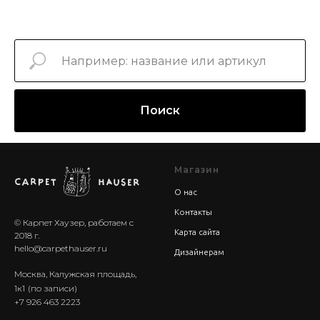
Поиск
Магазин
О нас
Контакты
© Карпет Хаузер, работаем с
Карта сайта
2018 г.
hello@carpethauser.ru
Дизайнерам
Москва, Калужская площадь,
1к1
(по записи)
+7 926 463 2223