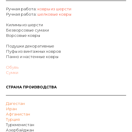
Ручная работа:
ковры из шерсти
Р
учная работа:
шелковые ковры
Килимы из шерсти
Безворсовые сумахи
Ворсовые ковры
Подушки декоративные
Пуфы из винтажных ковров
Панно и настенные ковры
Обувь
Сумки
СТРАНА ПРОИЗВОДСТВА
Дагестан
Иран
Афганистан
Турция
Туркменистан
Азербайджан