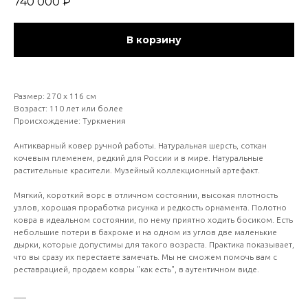
740 000
₽
В корзину
Размер: 270 х 116 см
Возраст: 110 лет или более
Происхождение: Туркмения
Антикварный ковер ручной работы. Натуральная шерсть, соткан
кочевым племенем, редкий для России и в мире. Натуральные
растительные красители. Музейный коллекционный артефакт.
Мягкий, короткий ворс в отличном состоянии, высокая плотность
узлов, хорошая проработка рисунка и редкость орнамента. Полотно
ковра в идеальном состоянии, по нему приятно ходить босиком. Есть
небольшие потери в бахроме и на одном из углов две маленькие
дырки, которые допустимы для такого возраста. Практика показывает,
что вы сразу их перестаете замечать. Мы не сможем помочь вам с
реставрацией, продаем ковры "как есть", в аутентичном виде.
___