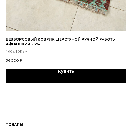
БЕЗВОРСОВЫЙ КОВРИК ШЕРСТЯНОЙ РУЧНОЙ РАБОТЫ
КИ
АФГАНСКИЙ 2374
21
160 х 105 см
200
36 000
₽
14
Купить
ТОВАРЫ