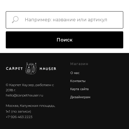
Поиск
Магазин
О нас
Контакты
© Карпет Хаузер, работаем с
Карта сайта
2018 г.
hello@carpethauser.ru
Дизайнерам
Москва, Калужская площадь,
1к1
(по записи)
+7 926 463 2223