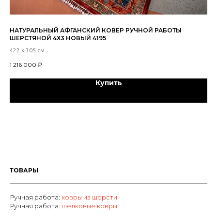
НАТУРАЛЬНЫЙ АФГАНСКИЙ КОВЕР РУЧНОЙ РАБОТЫ
ТУ
ШЕРСТЯНОЙ 4Х3 НОВЫЙ 4195
197
422 х 305 см
49
1 216 000
₽
Купить
ТОВАРЫ
Ручная работа:
ковры из шерсти
Р
учная работа:
шелковые ковры