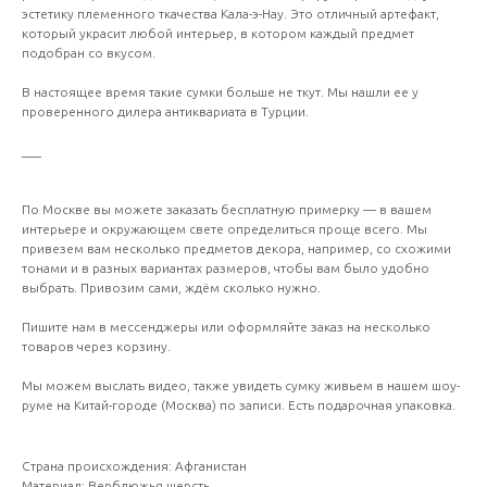
эстетику племенного ткачества Кала-э-Нау. Это отличный артефакт,
который украсит любой интерьер, в котором каждый предмет
подобран со вкусом.
В настоящее время такие сумки больше не ткут. Мы нашли ее у
проверенного дилера антиквариата в Турции.
___
По Москве вы можете заказать бесплатную примерку — в вашем
интерьере и окружающем свете определиться проще всего. Мы
привезем вам несколько предметов декора, например, со схожими
тонами и в разных вариантах размеров, чтобы вам было удобно
выбрать. Привозим сами, ждём сколько нужно.
Пишите нам в мессенджеры или оформляйте заказ на несколько
товаров через корзину.
Мы можем выслать видео, также увидеть сумку живьем в нашем шоу-
руме на Китай-городе (Москва) по записи. Есть подарочная упаковка.
Страна происхождения: Афганистан
Материал: Верблюжья шерсть