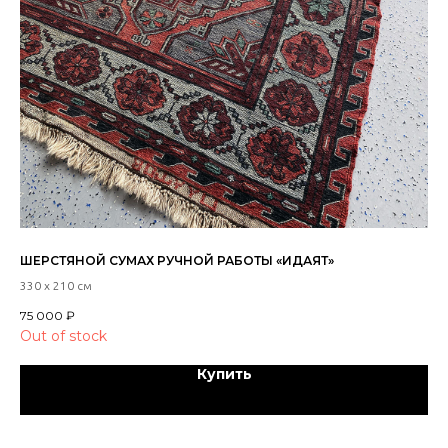
ШЕРСТЯНОЙ СУМАХ РУЧНОЙ РАБОТЫ «ИДАЯТ»
ДЖ
ВР
330 х 210 см
10 
75 000
₽
Out of stock
Купить