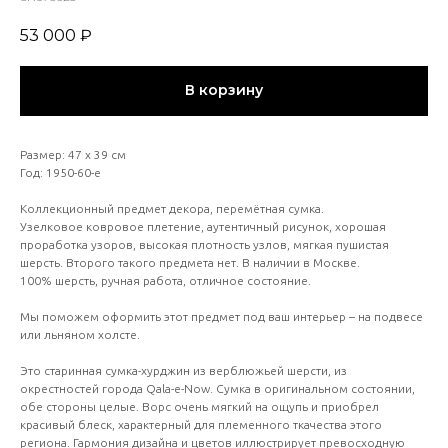
53 000
₽
В корзину
Размер: 47 х 39 см
Год: 1950-60-е
Коллекционный предмет декора, перемётная сумка.
Узелковое ковровое плетение, аутентичный рисунок, хорошая
проработка узоров, высокая плотность узлов, мягкая пушистая
шерсть. Второго такого предмета нет. В наличии в Москве.
100% шерсть, ручная работа, отличное состояние.
Мы поможем оформить этот предмет под ваш интерьер – на подвесе
или льняном холсте.
Это старинная сумка-хурджин из верблюжьей шерсти, из
окрестностей города Qala-e-Now. Сумка в оригинальном состоянии,
обе стороны целые. Ворс очень мягкий на ощупь и приобрел
красивый блеск, характерный для племенного ткачества этого
региона. Гармония дизайна и цветов иллюстрирует превосходную