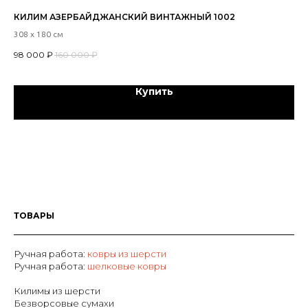
КИЛИМ АЗЕРБАЙДЖАНСКИЙ ВИНТАЖНЫЙ 1002
ТУ
23
308 х 180 см
145
98 000
₽
160 000
₽
59
Купить
ТОВАРЫ
Ручная работа:
ковры из шерсти
Р
учная работа:
шелковые ковры
Килимы из шерсти
Безворсовые сумахи