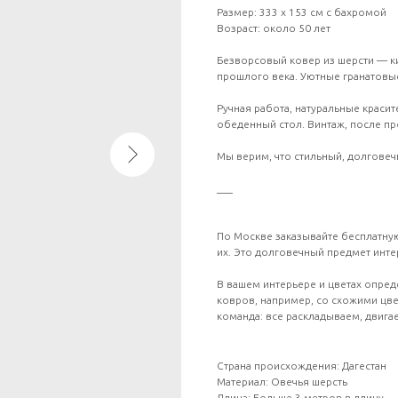
Размер: 333 х 153 см с бахромой
Возраст: около 50 лет
Безворсовый ковер из шерсти — ки
прошлого века. Уютные гранатовы
Ручная работа, натуральные красит
обеденный стол. Винтаж, после п
Мы верим, что стильный, долговеч
___
По Москве заказывайте бесплатную
их. Это долговечный предмет интер
В вашем интерьере и цветах опред
ковров, например, со схожими цве
команда: все раскладываем, двига
Страна происхождения: Дагестан
Материал: Овечья шерсть
Длина: Больше 3 метров в длину