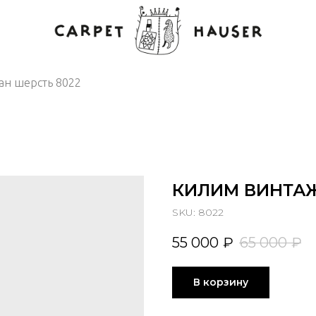
ан шерсть 8022
КИЛИМ ВИНТАЖ
SKU:
8022
55 000
₽
65 000
₽
В корзину