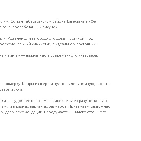
лим. Соткан Табасаранском районе Дагестана в 70-е
е тона, проработанный рисунок.
ели. Идеален для загородного дома, гостиной, под
рофессиональный химчистки, в идеальном состоянии.
ный винтаж — важная часть современного интерьера.
 примерку. Ковры из шерсти нужно видеть вживую, трогать
ьера и уюта.
елиться удобнее всего. Мы привезем вам сразу несколько
тами и в разных вариантах размеров. Приезжаем сами, у нас
ем, даем рекомендации. Передумаете — ничего страшного.