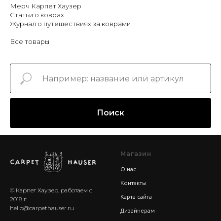
Мерч Карпет Хаузер
Статьи о коврах
Журнал о путешествиях за коврами
Все товары
Поиск
Магазин
О нас
Контакты
© Карпет Хаузер, работаем с
Карта сайта
2018 г.
hello@carpethauser.ru
Дизайнерам