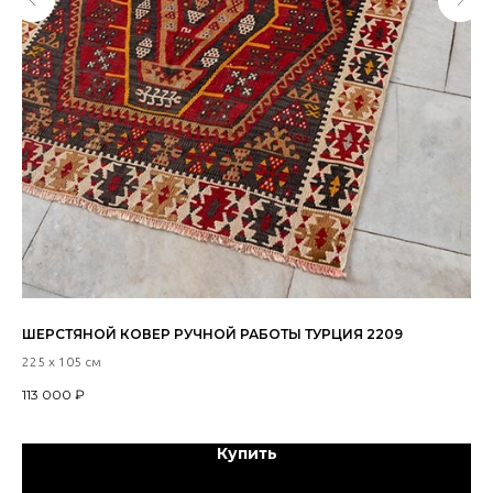
ШЕРСТЯНОЙ КОВЕР РУЧНОЙ РАБОТЫ ТУРЦИЯ 2209
БЕ
АФ
225 х 105 см
162
113 000
₽
36
Купить