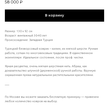
58 000
₽
В корзину
Размер: 130 х 92 см
Возраст: винтажный 30-40 лет
Происхождение: Западная Турция
Турецкий безворсовый коврик – килим, из мягкой шерсти. Ручная
работа, соткан по многовековым традициям. В единственном
экземпляре. Идеальное состояние, после проф. чистки.
Яркая расцветка, очень мягкая шерстяная нить. Абраш, как
доказательство штучной (деревенской) ручной работы. Вручную
окрашенная пряжа натуральными растительными красителями.
___
По Москве вы можете заказать бесплатную примерку — привезем
любое количество ковров на выбор.