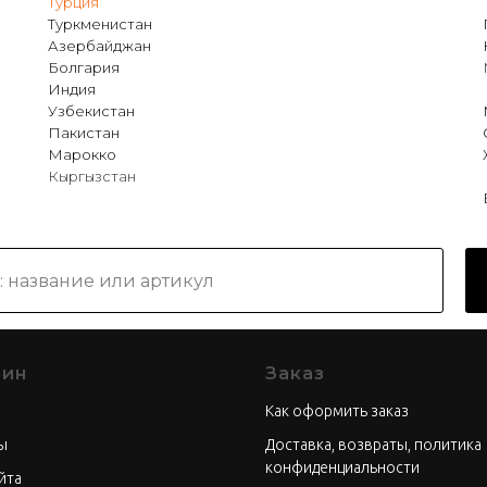
Турция
Туркменистан
Азербайджан
Болгария
Индия
Узбекистан
Пакистан
Марокко
Кыргызстан
зин
Заказ
Как оформить заказ
ы
Доставка, возвраты, политика
конфиденциальности
йта