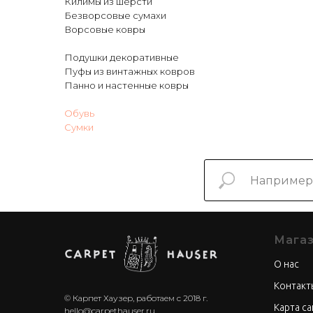
Килимы из шерсти
Безворсовые сумахи
Ворсовые ковры
Подушки декоративные
Пуфы из винтажных ковров
Панно и настенные ковры
Обувь
Сумки
Мага
О нас
Контакт
© Карпет Хаузер, работаем с 2018 г.
Карта са
hello@carpethauser.ru