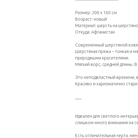
Размер: 200 х 160 см
Возраст: новый
Материал: шерсть на шерстян
Откуда: Афганистан
Современный шерстяной ковер
Шерстяная пряжа – тонкая и м
природными красителями.
Мягкий ворс, средней длины. 
Это неподвластный времени, 
Красиво и харизматично старит
___
Идеален для светлого интерьер
слишком много внимания на с
Есть отличительная черта: ме