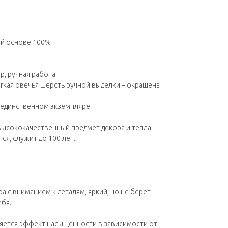
ой основе 100%
, ручная работа.
ягкая овечья шерсть ручной выделки – окрашена
В единственном экземпляре.
высококачественный предмет декора и тепла.
ся, служит до 100 лет.
а с вниманием к деталям, яркий, но не берет
ебя.
няется эффект насыщенности в зависимости от