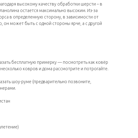
агодаря высокому качеству обработки шерсти – в
ланолина остается максимально высоким. Из-за
рса в определенную сторону, в зависимости от
, он может быть с одной стороны ярче, а с другой
казать бесплатную примерку — посмотреть как ковёр
 несколько ковров и дома рассмотрите и потрогайте.
азать шоу-руме (предварительно позвоните,
йнерами.
истан
плетение)