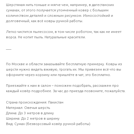
Шерстяная нить тоньше и мягче чем, например, в дагестанских
сумахах, от этого получается утонченный ковер с большим
количеством деталей и сложным рисунком. Износостойкий и
долговечный, как всё ковры ручной работы.
Легко чистится пылесосом, в том числе роботом, так как не имеет
ворса. Не копит пыль. Натуральные красители.
___
По Москве и области заказывайте бесплатную примерку. Ковры из
шерсти нужно видеть вживую, трогать их. Мы привезем всё что вы
оформите через корзину или пришлёте в чат, это бесплатно.
Приезжайте к нам в салон – поможем подобрать, расскажем про
каждый ковёр подробнее. За час до приезда позвоните, пожалуйста.
Страна происхождения: Пакистан
Материал: Овечья шерсть
Длина: До 3 метров в длину
Ширина: До 2 метров в ширину
Вид: Сумах (безворсовый ковёр ручной работы)