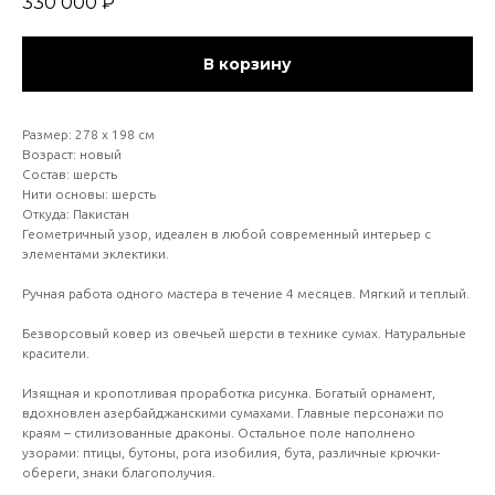
330 000
₽
В корзину
Размер: 278 х 198 см
Возраст: новый
Состав: шерсть
Нити основы: шерсть
Откуда: Пакистан
Геометричный узор, идеален в любой современный интерьер с
элементами эклектики.
Ручная работа одного мастера в течение 4 месяцев. Мягкий и теплый.
Безворсовый ковер из овечьей шерсти в технике сумах. Натуральные
красители.
Изящная и кропотливая проработка рисунка. Богатый орнамент,
вдохновлен азербайджанскими сумахами. Главные персонажи по
краям – стилизованные драконы. Остальное поле наполнено
узорами: птицы, бутоны, рога изобилия, бута, различные крючки-
обереги, знаки благополучия.