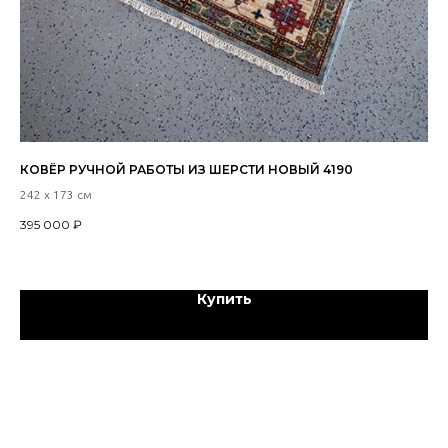
КОВЁР РУЧНОЙ РАБОТЫ ИЗ ШЕРСТИ НОВЫЙ 4190
КО
43
242 х 173 см
206
395 000
₽
25
Купить