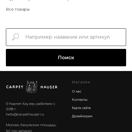
Все товары
Поиск
Магазин
О нас
Контакты
© Карпет Хаузер, работаем с
Карта сайта
2018 г.
hello@carpethauser.ru
Дизайнерам
Москва, Калужская площадь,
1к1
(по записи)