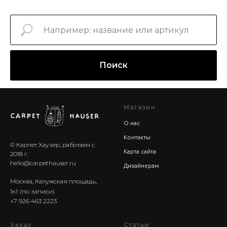
Поиск
Магазин
О нас
Контакты
© Карпет Хаузер, работаем с
Карта сайта
2018 г.
hello@carpethauser.ru
Дизайнерам
Москва, Калужская площадь,
1к1
(по записи)
+7 926 463 2223
Заказ
Статьи