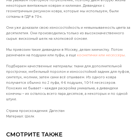
некоторым винтажным коврам и килимам. Дивандеки с
геометричным рисунком ковра, которые мы используем, были
сотканы в ГДР в 70-х.
Они уже доказали свою износостойкость и невымываемость цвета за
десятилетия. Они производились только из высококачественного
сырья: вискозный шелк на хлопковой основе.
Мы привозим такие дивандеки в Москву, делам химчистку. Потом
размечаем на подушки или пуфы, а еще
косметички или несессеры
.
Подбираем качественные материалы: ткани для дополнительной
прострочки, мебельный поролон и износостойкий задник для пуфов,
синтепух, молнии, затем сами всё отшиваем. Из одного ковра
получается обычно по 2 пуфа, 4-6 подушек, 10-14 несессеров.
Похожих не бывает – каждая раскройка уникальна, а дивандеки
конечны – их осталось всего пара десятков, а некоторых и по одной
штуке.
Страна происхождения: Дагестан
Материал: Шелк
СМОТРИТЕ ТАКЖЕ