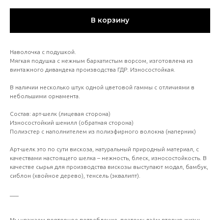
В корзину
Наволочка с подушкой.
Мягкая подушка с нежным бархатистым ворсом, изготовлена из
винтажного дивандека производства ГДР. Износостойкая.
В наличии несколько штук одной цветовой гаммы с отличиями в
небольшими орнамента.
Состав: арт-шелк (лицевая сторона)
Износостойкий шенилл (обратная сторона)
Полиэстер с наполнителем из полиэфирного волокна (наперник)
Арт-шелк это по сути вискоза, натуральный природный материал, с
качествами настоящего шелка – нежность, блеск, износостойкость. В
качестве сырья для производства вискозы выступают модал, бамбук,
сиблон (хвойное дерево), тенсель (эквалипт).
___
Мы уважаем повторное потребление, поэтому даём вторую жизнь