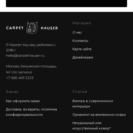
Магазин
О нас
Контакты
© Карпет Хаузер, работаем с
Карта сайта
2018 г.
hello@carpethauser.ru
Дизайнерам
Москва, Калужская площадь,
1к1
(по записи)
+7 926 463 2223
Заказ
Статьи
Как оформить заказ
Винтаж в современном
интерьере
Доставка, возвраты, политика
конфиденциальности
Орнамент на винтажном ковре
Натуральный или
искусственный ковер?