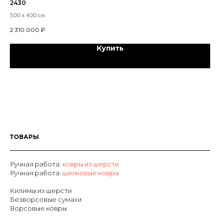
2430
45 
500 х 400 см
22
2 310 000
₽
Купить
ТОВАРЫ
Ручная работа:
ковры из шерсти
Р
учная работа:
шелковые ковры
Килимы из шерсти
Безворсовые сумахи
Ворсовые ковры