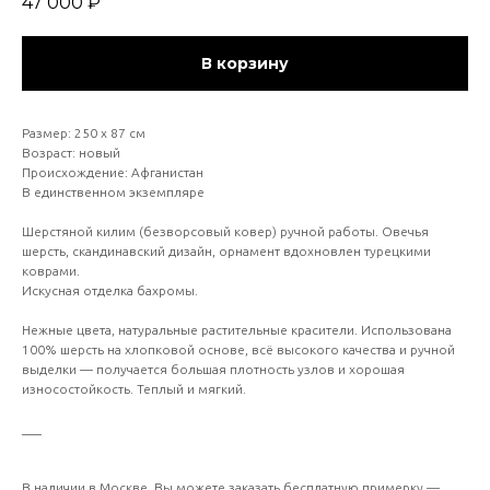
47 000
₽
В корзину
Размер: 250 х 87 см
Возраст: новый
Происхождение: Афганистан
В единственном экземпляре
Шерстяной килим (безворсовый ковер) ручной работы. Овечья
шерсть, скандинавский дизайн, орнамент вдохновлен турецкими
коврами.
Искусная отделка бахромы.
Нежные цвета, натуральные растительные красители. Использована
100% шерсть на хлопковой основе, всё высокого качества и ручной
выделки — получается большая плотность узлов и хорошая
износостойкость. Теплый и мягкий.
___
В наличии в Москве. Вы можете заказать бесплатную примерку —