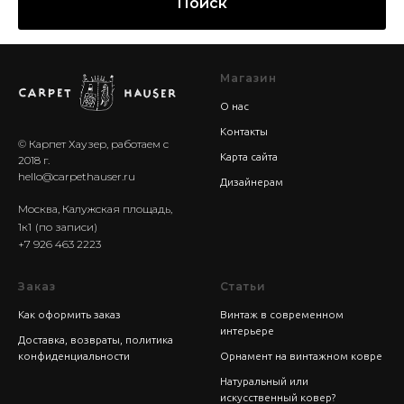
Поиск
Магазин
О нас
Контакты
© Карпет Хаузер, работаем с
Карта сайта
2018 г.
hello@carpethauser.ru
Дизайнерам
Москва, Калужская площадь,
1к1
(по записи)
+7 926 463 2223
Заказ
Статьи
Как оформить заказ
Винтаж в современном
интерьере
Доставка, возвраты, политика
конфиденциальности
Орнамент на винтажном ковре
Натуральный или
искусственный ковер?