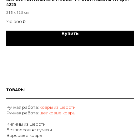
4225
45 
315 х 125 см
6 
190 000
₽
Купить
ТОВАРЫ
Ручная работа:
ковры из шерсти
Р
учная работа:
шелковые ковры
Килимы из шерсти
Безворсовые сумахи
Ворсовые ковры