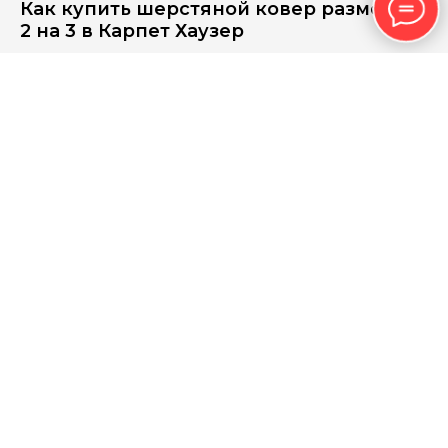
Как купить шерстяной ковер размером
2 на 3 в Карпет Хаузер
Мы понимаем, как важно увидеть ковер размером 2х3 в
своем интерьере, и уже после этого принимать решение о
покупке. Решение лучше принимать не по цене или фото в
каталоге. Важно оценить оттенок, масштаб орнамента и то,
как шерсть будет выглядеть при разном освещении.
В Карпет Хаузер в Москве можно воспользоваться услугой
примерки. Мы привозим выбранные изделия к вам домой,
раскладываем их в интерьере и помогаем сравнить
несколько вариантов. Это позволяет спокойно оценить
цвет, фактуру и решить, какой шерстяной ковер размером 2
на 3 идеально подходит вашему пространству.
ТОВАРЫ