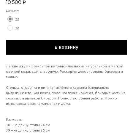
10 500
₽
Размер
38
39
В корзину
Лёгкие джутти с закрытой пяточной частью из натуральной и мягкой
овечьей кожи, сшиты вручную. Роскошно декорированы бисером и
тканью.
Стелька, оторочка и нити из тиснёного сафьяна (специально
выделанная тонкая кожа), подошва также кожаная, боковые части из
хлопка, с вышивкой бисером. Полностью ручная работа. Можно
использовать как на улице так и дома.
Размеры:
38 – на длину стопы 24 см
39 – на длину стопы 25 см