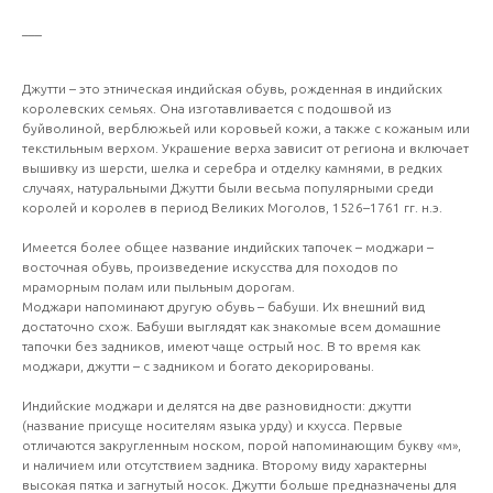
___
Джутти – это этническая индийская обувь, рожденная в индийских
королевских семьях. Она изготавливается с подошвой из
буйволиной, верблюжьей или коровьей кожи, а также с кожаным или
текстильным верхом. Украшение верха зависит от региона и включает
вышивку из шерсти, шелка и серебра и отделку камнями, в редких
случаях, натуральными Джутти были весьма популярными среди
королей и королев в период Великих Моголов, 1526–1761 гг. н.э.
Имеется более общее название индийских тапочек – моджари –
восточная обувь, произведение искусства для походов по
мраморным полам или пыльным дорогам.
Моджари напоминают другую обувь – бабуши. Их внешний вид
достаточно схож. Бабуши выглядят как знакомые всем домашние
тапочки без задников, имеют чаще острый нос. В то время как
моджари, джутти – с задником и богато декорированы.
Индийские моджари и делятся на две разновидности: джутти
(название присуще носителям языка урду) и кхусса. Первые
отличаются закругленным носком, порой напоминающим букву «м»,
и наличием или отсутствием задника. Второму виду характерны
высокая пятка и загнутый носок. Джутти больше предназначены для