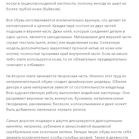
носки в труднопроходимой местности, поэтому иногда их шьют из
более грубой кожи (буйвола).
Вся обувь изготавливается исключительно вручную, что делает ее
неповторимой и ценной. Каждая пара состоит из двух частей:
подошва и верхняя часть. Даже клей, который соединяет детали в
одно целое, является самодельным. Материалами для верхней части
служат текстиль (шелк, атлас) или выделанная кожа. Склеенную
модель дополнительно закрепляют прочной нитью из кожи или
хлопка, полностью прошивая край внутренней части. Если на каком-
либо этапе используется кожа, то ее обязательно предварительно
смягчают и отбивают.
На втором этапе начинается творческая часть. Именно этот труд из
непримечательной обуви создает дизайнерские шедевры. Обилие
декора и цена материалов зависят от состоятельности владельца.
Всю художественную работу выполняют индийские мастерицы. Они
расшивают верхнюю часть жемчугом, бусинами, металлическими
гвоздиками, раковинами, бисером, колокольчиками и даже может
быть добавлено маленькое зеркало резное.
Самые дорогие моджари и джутти декорируются драгоценными
камнями, например, рубинами и замысловатой вышивкой
серебряными или золотыми нитями. Раньше такую обувь могли себе
заказать исключительно особы голубых кровей. Также в древности