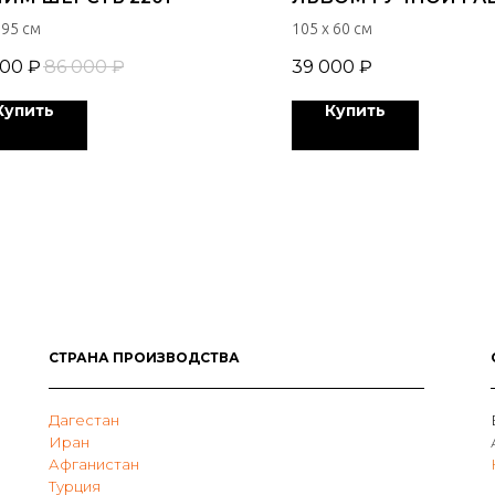
ШЕРСТЯНОЙ 4407
 95 см
105 х 60 см
000
₽
86 000
₽
39 000
₽
Купить
Купить
СТРАНА ПРОИЗВОДСТВА
Дагестан
Иран
Афганистан
Турция