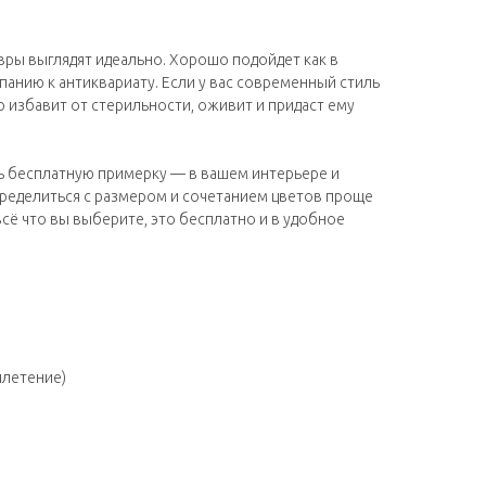
вры выглядят идеально. Хорошо подойдет как в
мпанию к антиквариату. Если у вас современный стиль
 избавит от стерильности, оживит и придаст ему
ь бесплатную примерку — в вашем интерьере и
пределиться с размером и сочетанием цветов проще
всё что вы выберите, это бесплатно и в удобное
плетение)