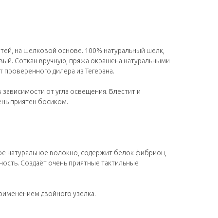
тей, на шелковой основе. 100% натуральный шелк,
вый. Соткан вручную, пряжа окрашена натуральными
т проверенного дилера из Тегерана.
 зависимости от угла освещения. Блестит и
ень приятен босиком.
ое натуральное волокно, содержит белок фибрион,
ность. Создаёт очень приятные тактильные
применением двойного узелка.