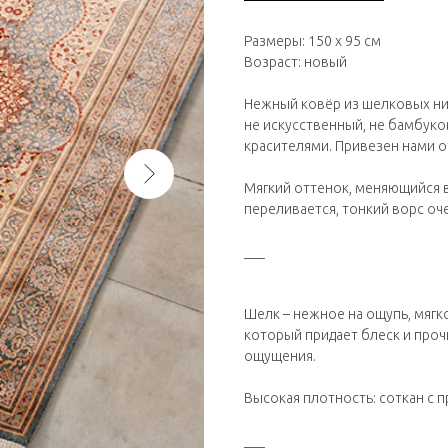
Размеры: 150 х 95 см
Возраст: новый
Нежный ковёр из шелковых ни
не искусственный, не бамбуко
красителями. Привезен нами о
Мягкий оттенок, меняющийся в
переливается, тонкий ворс оч
___
Шелк – нежное на ощупь, мягк
который придает блеск и проч
ощущения.
Высокая плотность: соткан с 
___