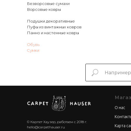
Безворсовые сумахи
Ворсовые ковры
Подушки декоративные
Пуфы из винтажных ковров
Панно и настенные ковры
Обувь
Сумки
Мага
О нас
Контакт
© Карпет Хаузер, работаем с 2018 г.
Карта са
hello@carpethauser.ru