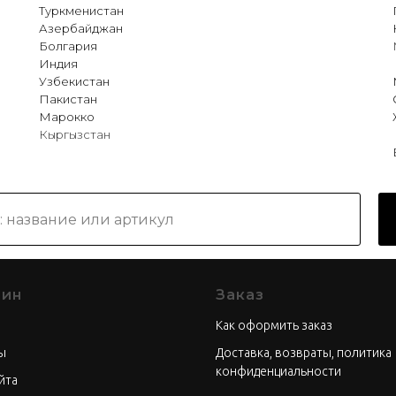
Туркменистан
Азербайджан
Болгария
Индия
Узбекистан
Пакистан
Марокко
Кыргызстан
зин
Заказ
Как оформить заказ
ы
Доставка, возвраты, политика
конфиденциальности
йта