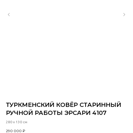
ТУРКМЕНСКИЙ КОВЁР СТАРИННЫЙ
С
РУЧНОЙ РАБОТЫ ЭРСАРИ 4107
Д
Р
280 х 130 см
440
290 000
₽
89