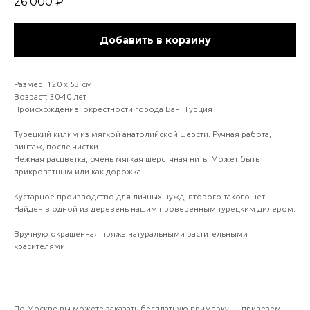
26 000
₽
Добавить в корзину
Размер: 120 х 53 см
Возраст: 30-40 лет
Происхождение: окрестности города Ван, Турция
Турецкий килим из мягкой анатолийской шерсти. Ручная работа,
винтаж, после чистки.
Нежная расцветка, очень мягкая шерстяная нить. Может быть
прикроватным или как дорожка.
Кустарное производство для личных нужд, второго такого нет.
Найден в одной из деревень нашим проверенным турецким дилером.
Вручную окрашенная пряжа натуральными растительными
красителями.
___
По Москве вы можете заказать бесплатную примерку — привезем