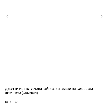
ДЖУТТИ ИЗ НАТУРАЛЬНОЙ КОЖИ ВЫШИТЫ БИСЕРОМ
КО
ВРУЧНУЮ (БАБУШИ)
200
10 500
₽
29