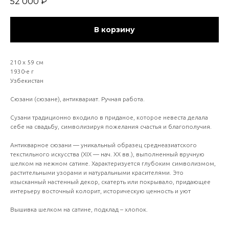
52 000
₽
В корзину
210 х 59 см
1930-е г
Узбекистан
Сюзани (сюзане), антиквариат. Ручная работа.
Сузани традиционно входило в приданое, которое невеста делала
себе на свадьбу, символизируя пожелания счастья и благополучия.
Антикварное сюзани — уникальный образец среднеазиатского
текстильного искусства (XIX — нач. XX вв.), выполненный вручную
шелком на нежном сатине. Характеризуется глубоким символизмом,
растительными узорами и натуральными красителями. Это
изысканный настенный декор, скатерть или покрывало, придающее
интерьеру восточный колорит, историческую ценность и уют
Вышивка шелком на сатине, подклад – хлопок.
___