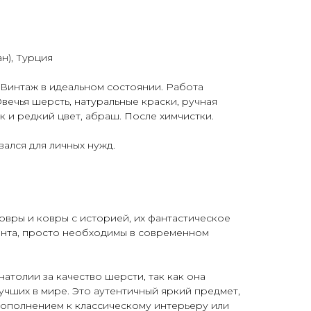
н), Турция
Винтаж в идеальном состоянии. Работа
вечья шерсть, натуральные краски, ручная
к и редкий цвет, абраш. После химчистки.
вался для личных нужд.
овры и ковры с историей, их фантастическое
ента, просто необходимы в современном
атолии за качество шерсти, так как она
лучших в мире. Это аутентичный яркий предмет,
дополнением к классическому интерьеру или