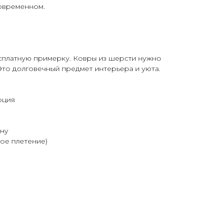
овременном.
сплатную примерку. Ковры из шерсти нужно
 Это долговечный предмет интерьера и уюта.
рция
ину
ое плетение)