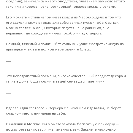
оседлый), занимались животноводством, плетением замысловатого
текстиля и ковров, транспортировкой товаров между странами.
Его мохнатый стиль напоминает ковры из Марокко, дело в том что
его сделали также в горах, для собственных нужд, чтобы был как
можно теплее. А овцы которые пасутся не на равнинах, а на
вершинах, где холоднее – имеют особо мягкую шерсть.
Нежный, тяжелый и приятный тактильно. Лучше смотреть вживую на
примерке – так вы в полной мере оцените блеск.
___
Это неподвластный времени, высококачественный предмет декора и
тепла в доме, будет служить вашей семье десятилетиями.
___
Идеален для светлого интерьера с вниманием к деталям, не берет
слишком много внимания на себя.
В наличии в Москве. Вы можете заказать бесплатную примерку —
посмотреть как ковёр ляжет именно к вам. Закажите несколько