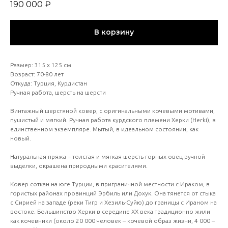
190 000
₽
В корзину
Размер: 315 х 125 см
Возраст: 70-80 лет
Откуда: Турция, Курдистан
Ручная работа, шерсть на шерсти
Винтажный шерстяной ковер, с оригинальными кочевыми мотивами,
пушистый и мягкий. Ручная работа курдского племени Херки (Herki), в
единственном экземпляре. Мытый, в идеальном состоянии, как
новый.
Натуральная пряжа – толстая и мягкая шерсть горных овец ручной
выделки, окрашена природными красителями.
Ковер соткан на юге Турции, в приграничной местности с Ираком, в
гористых районах провинций Эрбиль или Дохук. Она тянется от стыка
с Сирией на западе (реки Тигр и Хезиль-Суйю) до границы с Ираном на
востоке. Большинство Херки в середине ХХ века традиционно жили
как кочевники (около 20 000 человек – кочевой образ жизни, 4 000 –