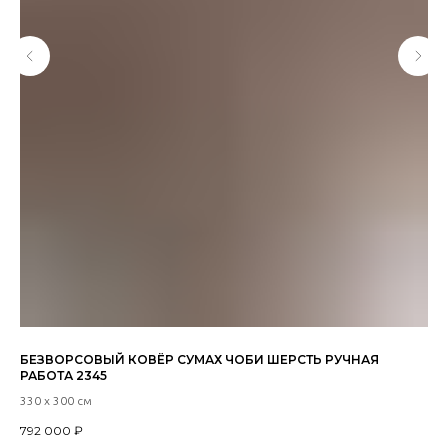
БЕЗВОРСОВЫЙ КОВЁР СУМАХ ЧОБИ ШЕРСТЬ РУЧНАЯ
СТ
РАБОТА 2345
РУ
330 х 300 см
290
792 000
₽
90