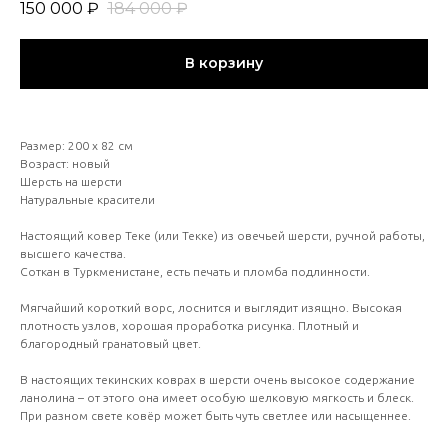
150 000
₽
184 000
₽
В корзину
Размер: 200 х 82 см
Возраст: новый
Шерсть на шерсти
Натуральные красители
Настоящий ковер Теке (или Текке) из овечьей шерсти, ручной работы,
высшего качества.
Соткан в Туркменистане, есть печать и пломба подлинности.
Мягчайший короткий ворс, лоснится и выглядит изящно. Высокая
плотность узлов, хорошая проработка рисунка. Плотный и
благородный гранатовый цвет.
В настоящих текинских коврах в шерсти очень высокое содержание
ланолина – от этого она имеет особую шелковую мягкость и блеск.
При разном свете ковёр может быть чуть светлее или насыщеннее.