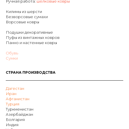
Р
учная работа:
шелковые ковры
Килимы из шерсти
Безворсовые сумахи
Ворсовые ковры
Подушки декоративные
Пуфы из винтажных ковров
Панно и настенные ковры
Обувь
Сумки
СТРАНА ПРОИЗВОДСТВА
Дагестан
Иран
Афганистан
Турция
Туркменистан
Азербайджан
Болгария
Индия