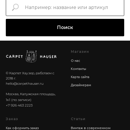
Поиск
Магазин
О нас
Контакты
© Карпет Хаузер, работаем с
Карта сайта
2018 г.
hello@carpethauser.ru
Дизайнерам
Москва, Калужская площадь,
1к1
(по записи)
+7 926 463 2223
Заказ
Статьи
Как оформить заказ
Винтаж в современном