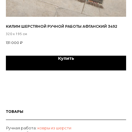
КИЛИМ ШЕРСТЯНОЙ РУЧНОЙ РАБОТЫ АФГАНСКИЙ 3492
КО
РА
320 х 195 см
292
131 000
₽
24
Купить
ТОВАРЫ
Ручная работа:
ковры из шерсти