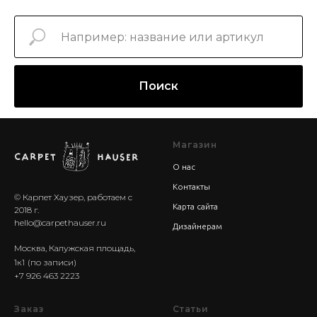
Поиск
Магазин
О нас
Контакты
© Карпет Хаузер, работаем с
Карта сайта
2018 г.
hello@carpethauser.ru
Дизайнерам
Москва, Калужская площадь,
1к1
(по записи)
+7 926 463 2223
Заказ
Статьи