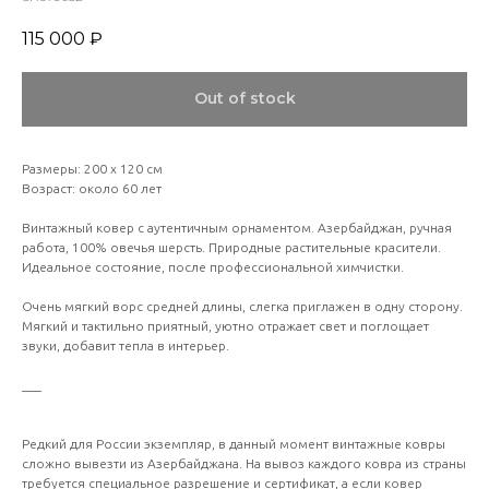
115 000
₽
Out of stock
Размеры: 200 х 120 см
Возраст: около 60 лет
Винтажный ковер с аутентичным орнаментом. Азербайджан, ручная
работа, 100% овечья шерсть. Природные растительные красители.
Идеальное состояние, после профессиональной химчистки.
Очень мягкий ворс средней длины, слегка приглажен в одну сторону.
Мягкий и тактильно приятный, уютно отражает свет и поглощает
звуки, добавит тепла в интерьер.
___
Редкий для России экземпляр, в данный момент винтажные ковры
сложно вывезти из Азербайджана. На вывоз каждого ковра из страны
требуется специальное разрешение и сертификат, а если ковер