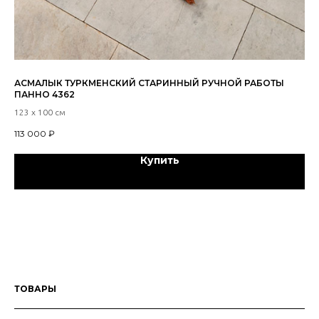
АСМАЛЫК ТУРКМЕНСКИЙ СТАРИННЫЙ РУЧНОЙ РАБОТЫ
ШЕ
ПАННО 4362
РА
123 х 100 см
120
113 000
₽
12
Купить
ТОВАРЫ