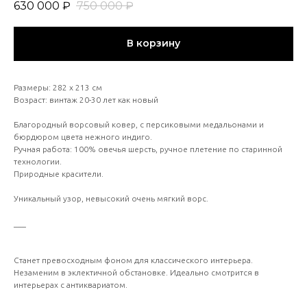
630 000
₽
750 000
₽
В корзину
Размеры: 282 х 213 см
Возраст: винтаж 20-30 лет как новый
Благородный ворсовый ковер, с персиковыми медальонами и
бюрдюром цвета нежного индиго.
Ручная работа: 100% овечья шерсть, ручное плетение по старинной
технологии.
Природные красители.
Уникальный узор, невысокий очень мягкий ворс.
___
Станет превосходным фоном для классического интерьера.
Незаменим в эклектичной обстановке. Идеально смотрится в
интерьерах с антиквариатом.