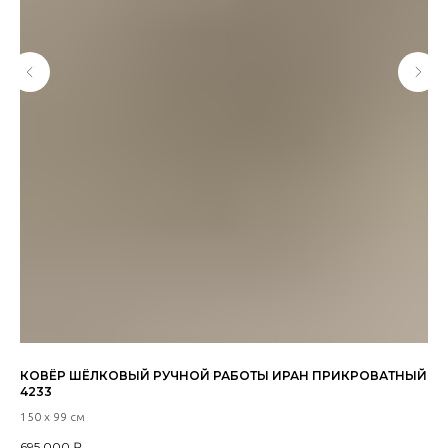
КОВЁР ШЁЛКОВЫЙ РУЧНОЙ РАБОТЫ ИРАН ПРИКРОВАТНЫЙ
УП
4233
45 
150 х 99 см
23
695 000
₽