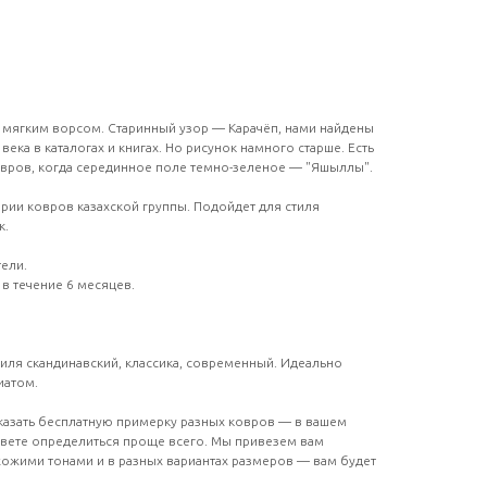
 мягким ворсом. Старинный узор — Карачёп, нами найдены
века в каталогах и книгах. Но рисунок намного старше. Есть
овров, когда серединное поле темно-зеленое — "Яшыллы".
ории ковров казахской группы. Подойдет для стиля
к.
тели.
 в течение 6 месяцев.
тиля скандинавский, классика, современный. Идеально
иатом.
аказать бесплатную примерку разных ковров — в вашем
свете определиться проще всего. Мы привезем вам
хожими тонами и в разных вариантах размеров — вам будет