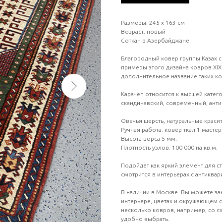
Размеры: 245 х 163 см
Возраст: новый
Соткан в Азербайджане
Благородный ковер группы Казах с
примеры этого дизайна ковров XIX 
дополнительное название таких к
Карачёп относится к высшей катег
скандинавский, современный, анти
Овечья шерсть, натуральные краси
Ручная работа: ковёр ткал 1 мастер
Высота ворса 5 мм.
Плотность узлов: 100 000 на кв.м.
Подойдет как яркий элемент для с
смотрится в интерьерах с антиквар
В наличии в Москве. Вы можете з
интерьере, цветах и окружающем 
несколько ковров, например, со с
удобно выбрать.