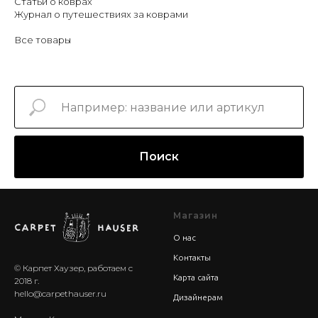
Статьи о коврах
Журнал о путешествиях за коврами
Все товары
Поиск
Магазин
О нас
Контакты
© Карпет Хаузер, работаем с
Карта сайта
2018 г.
hello@carpethauser.ru
Дизайнерам