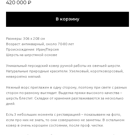
420 000
₽
В корзину
Размеры: 306 х 208 см
Возраст: антикварный, около 70-80 лет
Происхождение: Иран/Персия
Шерсть на шерстяной основе
Уникальный персидский ковер ручной работы из овечьей шерсти.
Натуральные природные красители. Узелковый, коротковорсовый,
невероятно мягкий.
Нежный ворс приглажен в одну сторону, поэтому при свете с разных
сторон по-разному выглядит. Выделка пряжи высокого качества –
шерсть блестит. Складки от хранения разглаживаются за несколько
дней.
Есть 3 небольших момента с реставрацией – показываем на фото,
если про них не знать, то они совершенно не заметны. В остальном
ковер в очень хорошем состоянии, после проф. чистки.